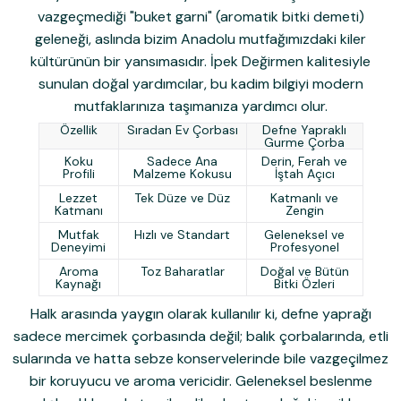
vazgeçmediği "buket garni" (aromatik bitki demeti)
geleneği, aslında bizim Anadolu mutfağımızdaki kiler
kültürünün bir yansımasıdır. İpek Değirmen kalitesiyle
sunulan doğal yardımcılar, bu kadim bilgiyi modern
mutfaklarınıza taşımanıza yardımcı olur.
Özellik
Sıradan Ev Çorbası
Defne Yapraklı
Gurme Çorba
Koku
Sadece Ana
Derin, Ferah ve
Profili
Malzeme Kokusu
İştah Açıcı
Lezzet
Tek Düze ve Düz
Katmanlı ve
Katmanı
Zengin
Mutfak
Hızlı ve Standart
Geleneksel ve
Deneyimi
Profesyonel
Aroma
Toz Baharatlar
Doğal ve Bütün
Kaynağı
Bitki Özleri
Halk arasında yaygın olarak kullanılır ki, defne yaprağı
sadece mercimek çorbasında değil; balık çorbalarında, etli
sularında ve hatta sebze konservelerinde bile vazgeçilmez
bir koruyucu ve aroma vericidir. Geleneksel beslenme