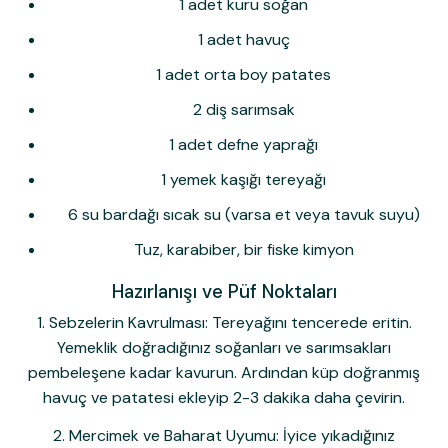
1 adet kuru soğan
1 adet havuç
1 adet orta boy patates
2 diş sarımsak
1 adet
defne yaprağı
1 yemek kaşığı tereyağı
6 su bardağı sıcak su (varsa et veya tavuk suyu)
Tuz, karabiber, bir fiske kimyon
Hazırlanışı ve Püf Noktaları
1. Sebzelerin Kavrulması:
Tereyağını tencerede eritin.
Yemeklik doğradığınız soğanları ve sarımsakları
pembeleşene kadar kavurun. Ardından küp doğranmış
havuç ve patatesi ekleyip 2-3 dakika daha çevirin.
2. Mercimek ve Baharat Uyumu:
İyice yıkadığınız