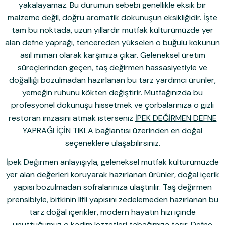
yakalayamaz. Bu durumun sebebi genellikle eksik bir
malzeme değil, doğru aromatik dokunuşun eksikliğidir. İşte
tam bu noktada, uzun yıllardır mutfak kültürümüzde yer
alan
defne yaprağı
, tencereden yükselen o buğulu kokunun
asıl mimarı olarak karşımıza çıkar. Geleneksel üretim
süreçlerinden geçen, taş değirmen hassasiyetiyle ve
doğallığı bozulmadan hazırlanan bu tarz yardımcı ürünler,
yemeğin ruhunu kökten değiştirir. Mutfağınızda bu
profesyonel dokunuşu hissetmek ve çorbalarınıza o gizli
restoran imzasını atmak isterseniz
İPEK DEĞİRMEN DEFNE
YAPRAĞI İÇİN TIKLA
bağlantısı üzerinden en doğal
seçeneklere ulaşabilirsiniz.
İpek Değirmen anlayışıyla, geleneksel mutfak kültürümüzde
yer alan değerleri koruyarak hazırlanan ürünler, doğal içerik
yapısı bozulmadan sofralarınıza ulaştırılır. Taş değirmen
prensibiyle, bitkinin lifli yapısını zedelemeden hazırlanan bu
tarz doğal içerikler, modern hayatın hızı içinde
unuttuğumuz o kadim lezzetleri tabağımıza taşır. Defne