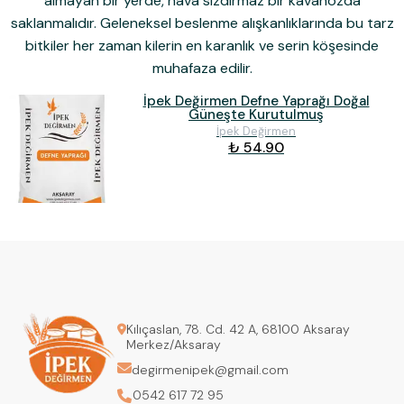
almayan bir yerde, hava sızdırmaz bir kavanozda
saklanmalıdır. Geleneksel beslenme alışkanlıklarında bu tarz
bitkiler her zaman kilerin en karanlık ve serin köşesinde
muhafaza edilir.
İpek Değirmen Defne Yaprağı Doğal
Güneşte Kurutulmuş
İpek Değirmen
₺ 54.90
Kılıçaslan, 78. Cd. 42 A, 68100 Aksaray
Merkez/Aksaray
degirmenipek@gmail.com
0542 617 72 95