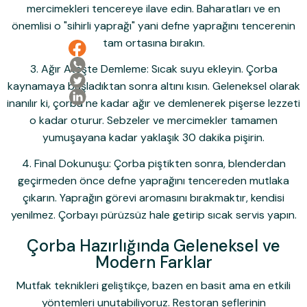
mercimekleri tencereye ilave edin. Baharatları ve en
önemlisi o "sihirli yaprağı" yani defne yaprağını tencerenin
tam ortasına bırakın.
Ailemize Katıl!
3. Ağır Ateşte Demleme:
Sıcak suyu ekleyin. Çorba
kaynamaya başladıktan sonra altını kısın. Geleneksel olarak
Ailemize Üye Olarak İlk Siparişine Özel %10
inanılır ki, çorba ne kadar ağır ve demlenerek pişerse lezzeti
İndirim Kazanma Şansı Yakala!
o kadar oturur. Sebzeler ve mercimekler tamamen
yumuşayana kadar yaklaşık 30 dakika pişirin.
Kullanım Koşullarını kabul ediyorum
4. Final Dokunuşu:
Çorba piştikten sonra, blenderdan
İndirimi Kazan
geçirmeden önce defne yaprağını tencereden mutlaka
çıkarın. Yaprağın görevi aromasını bırakmaktır, kendisi
E-posta adresinizi girerek pazarlama ve tanıtım ile ilgili iletişim almayı kabul
edersiniz ve Gizlilik Politikamızı okuduğunuzu ve kabul ettiğinizi onaylarsınız.
yenilmez. Çorbayı pürüzsüz hale getirip sıcak servis yapın.
Çorba Hazırlığında Geleneksel ve
Modern Farklar
Mutfak teknikleri geliştikçe, bazen en basit ama en etkili
yöntemleri unutabiliyoruz. Restoran şeflerinin