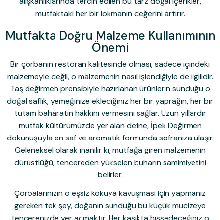
alışkanlıklarında tercih edilen bu tarz doğal içerikler,
mutfaktaki her bir lokmanın değerini artırır.
Mutfakta Doğru Malzeme Kullanımının
Önemi
Bir çorbanın restoran kalitesinde olması, sadece içindeki
malzemeyle değil, o malzemenin nasıl işlendiğiyle de ilgilidir.
Taş değirmen prensibiyle hazırlanan ürünlerin sunduğu o
doğal saflık, yemeğinize eklediğiniz her bir yaprağın, her bir
tutam baharatın hakkını vermesini sağlar. Uzun yıllardır
mutfak kültürümüzde yer alan defne, İpek Değirmen
dokunuşuyla en saf ve aromatik formunda sofranıza ulaşır.
Geleneksel olarak inanılır ki, mutfağa giren malzemenin
dürüstlüğü, tencereden yükselen buharın samimiyetini
belirler.
Çorbalarınızın o eşsiz kokuya kavuşması için yapmanız
gereken tek şey, doğanın sunduğu bu küçük mucizeye
tencerenizde yer açmaktır. Her kaşıkta hissedeceğiniz o