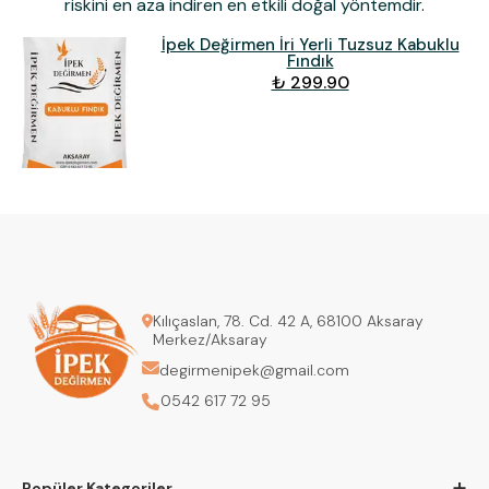
riskini en aza indiren en etkili doğal yöntemdir.
İpek Değirmen İri Yerli Tuzsuz Kabuklu
Fındık
₺ 299.90
Kılıçaslan, 78. Cd. 42 A, 68100 Aksaray
Merkez/Aksaray
degirmenipek@gmail.com
0542 617 72 95
+
Popüler Kategoriler