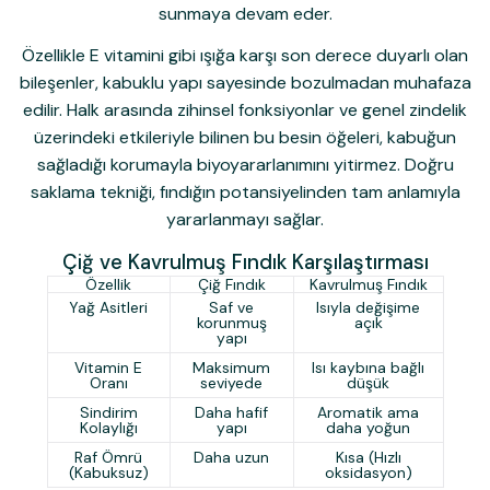
sunmaya devam eder.
Özellikle E vitamini gibi ışığa karşı son derece duyarlı olan
bileşenler, kabuklu yapı sayesinde bozulmadan muhafaza
edilir. Halk arasında zihinsel fonksiyonlar ve genel zindelik
üzerindeki etkileriyle bilinen bu besin öğeleri, kabuğun
sağladığı korumayla biyoyararlanımını yitirmez. Doğru
saklama tekniği, fındığın potansiyelinden tam anlamıyla
yararlanmayı sağlar.
Çiğ ve Kavrulmuş Fındık Karşılaştırması
Özellik
Çiğ Fındık
Kavrulmuş Fındık
Yağ Asitleri
Saf ve
Isıyla değişime
korunmuş
açık
yapı
Vitamin E
Maksimum
Isı kaybına bağlı
Oranı
seviyede
düşük
Sindirim
Daha hafif
Aromatik ama
Kolaylığı
yapı
daha yoğun
Raf Ömrü
Daha uzun
Kısa (Hızlı
(Kabuksuz)
oksidasyon)