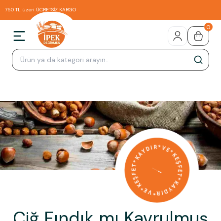
750 TL üzeri ÜCRETSİZ KARGO
0
Çiğ Fındık mı Kavrulmuş