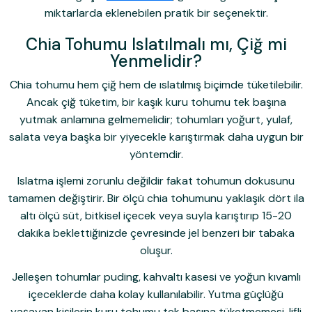
miktarlarda eklenebilen pratik bir seçenektir.
Chia Tohumu Islatılmalı mı, Çiğ mi
Yenmelidir?
Chia tohumu hem çiğ hem de ıslatılmış biçimde tüketilebilir.
Ancak çiğ tüketim, bir kaşık kuru tohumu tek başına
yutmak anlamına gelmemelidir; tohumları yoğurt, yulaf,
salata veya başka bir yiyecekle karıştırmak daha uygun bir
yöntemdir.
Islatma işlemi zorunlu değildir fakat tohumun dokusunu
tamamen değiştirir. Bir ölçü chia tohumunu yaklaşık dört ila
altı ölçü süt, bitkisel içecek veya suyla karıştırıp 15-20
dakika beklettiğinizde çevresinde jel benzeri bir tabaka
oluşur.
Jelleşen tohumlar puding, kahvaltı kasesi ve yoğun kıvamlı
içeceklerde daha kolay kullanılabilir. Yutma güçlüğü
yaşayan kişilerin kuru tohumu tek başına tüketmemesi, lifli