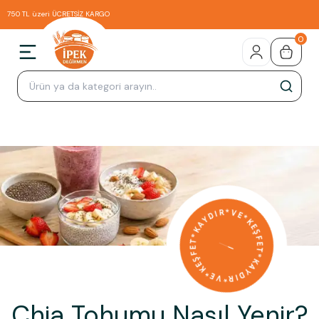
750 TL üzeri ÜCRETSİZ KARGO
0
Chia Tohumu Nasıl Yenir?