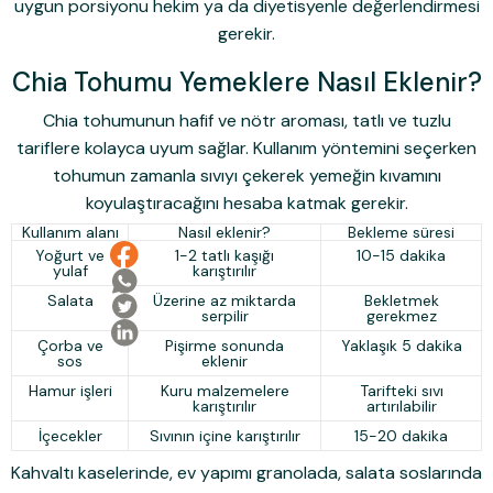
uygun porsiyonu hekim ya da diyetisyenle değerlendirmesi
gerekir.
Chia Tohumu Yemeklere Nasıl Eklenir?
Chia tohumunun hafif ve nötr aroması, tatlı ve tuzlu
tariflere kolayca uyum sağlar. Kullanım yöntemini seçerken
tohumun zamanla sıvıyı çekerek yemeğin kıvamını
koyulaştıracağını hesaba katmak gerekir.
Kullanım alanı
Nasıl eklenir?
Bekleme süresi
Yoğurt ve
1-2 tatlı kaşığı
10-15 dakika
yulaf
karıştırılır
Salata
Üzerine az miktarda
Bekletmek
serpilir
gerekmez
Çorba ve
Pişirme sonunda
Yaklaşık 5 dakika
sos
eklenir
Hamur işleri
Kuru malzemelere
Tarifteki sıvı
karıştırılır
artırılabilir
İçecekler
Sıvının içine karıştırılır
15-20 dakika
Kahvaltı kaselerinde, ev yapımı granolada, salata soslarında