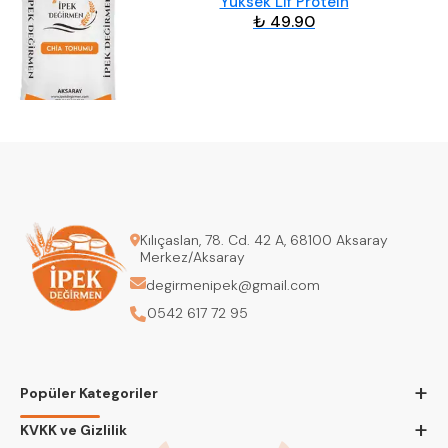
Yüksek Lif Protein
₺ 49.90
Kılıçaslan, 78. Cd. 42 A, 68100 Aksaray
Merkez/Aksaray
degirmenipek@gmail.com
0542 617 72 95
+
Popüler Kategoriler
+
KVKK ve Gizlilik