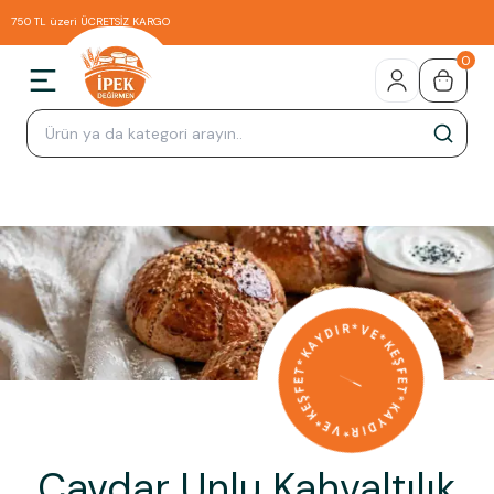
750 TL üzeri ÜCRETSİZ KARGO
0
Çavdar Unlu Kahvaltılık