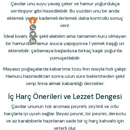
Çavdar unu suyu yavaş çeker ve hamur yoğurdukça
sertleşiyor gibi hissedilebilir. Bu yüzden unu bir anda
eklemek yerine kademeli ilerlemek daha kontrollü sonuç
verir.
İdeal kıvam, elde şekil alabilen ama tamamen kuru olmayan
bir hamurdur. Hamur avuca yapışıyorsa 1 yemek kaşığı un
eklenebilir; çatlamaya başladıysa birkaç kaşık yoğurtla
yumuşatılabilir.
Mayasız poğaçalarda kabartma tozu fırın ısısıyla hızlı çalışır.
Hamuru hazırladıktan sonra uzun süre bekletmeden şekil
verip fırına almak kabarıklığı destekler.
İç Harç Önerileri ve Lezzet Dengesi
Çavdar ununun tok aroması peynirli, zeytinli ve otlu
harçlarla iyi uyum sağlar. Beyaz peynir, lor peyniri, dereotu
ve az karabiberle hazırlanan sade bir iç harç kahvaltı için
yeterli olur.