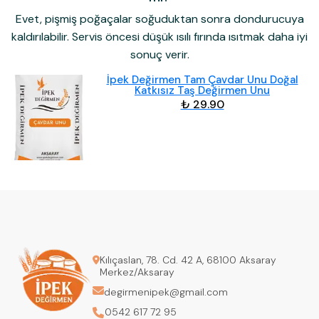
Evet, pişmiş poğaçalar soğuduktan sonra dondurucuya
kaldırılabilir. Servis öncesi düşük ısılı fırında ısıtmak daha iyi
sonuç verir.
İpek Değirmen Tam Çavdar Unu Doğal
Katkısız Taş Değirmen Unu
₺ 29.90
Kılıçaslan, 78. Cd. 42 A, 68100 Aksaray
Merkez/Aksaray
degirmenipek@gmail.com
0542 617 72 95