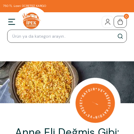
750 TL üzeri ÜCRETSİZ KARGO
0
Anne Eli Değmiş Gibi: