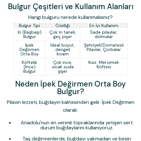
Bulgur Çeşitleri ve Kullanım Alanları
Hangi bulguru nerede kullanmalısınız?
Bulgur Tipi
Özelliği
En İyi Kullanım
İri (Başbaşı)
Çok iri taneli,
Sade pilavlar,
Bulgur
geç pişer
dolmalar
İpek
İdeal boyut,
Şehriyeli/Domatesli
Değirmen
dengeli
Pilavlar, Çorbalar
Orta Boy
kıvam
Köftelik
Çok ince,
Kısır, Mercimek
(İnce)
sıcak suda
Köftesi
Bulgur
şişer
Neden İpek Değirmen Orta Boy
Bulgur?
Pilavın lezzeti, buğdayın kalitesinden gelir.
İpek Değirmen
olarak:
Anadolu'nun en verimli topraklarında yetişen sert
durum buğdaylarını kullanıyoruz.
Taş değirmenlerde, buğdayı yakmadan ve besin