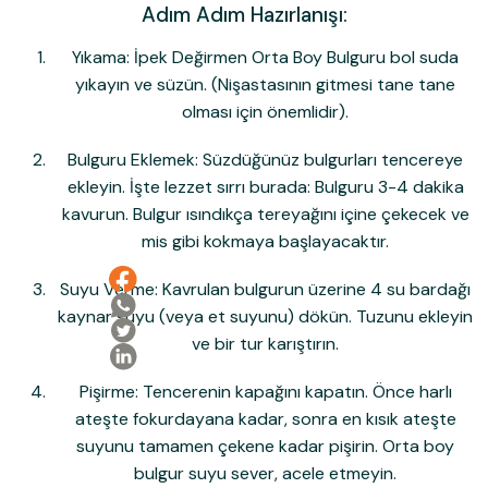
Adım Adım Hazırlanışı:
Yıkama:
İpek Değirmen Orta Boy Bulgur
u bol suda
yıkayın ve süzün. (Nişastasının gitmesi tane tane
olması için önemlidir).
Bulguru Eklemek:
Süzdüğünüz bulgurları tencereye
ekleyin. İşte lezzet sırrı burada: Bulguru
3-4 dakika
kavurun.
Bulgur ısındıkça tereyağını içine çekecek ve
mis gibi kokmaya başlayacaktır.
Suyu Verme:
Kavrulan bulgurun üzerine 4 su bardağı
kaynar suyu (veya et suyunu) dökün. Tuzunu ekleyin
ve bir tur karıştırın.
Pişirme:
Tencerenin kapağını kapatın. Önce harlı
ateşte fokurdayana kadar, sonra
en kısık ateşte
suyunu tamamen çekene kadar pişirin. Orta boy
bulgur suyu sever, acele etmeyin.