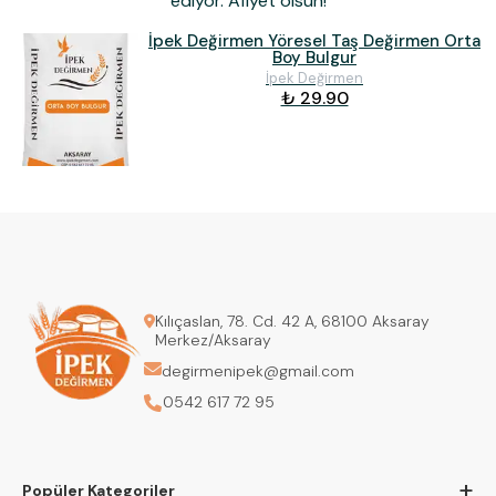
ediyor. Afiyet olsun!
İpek Değirmen Yöresel Taş Değirmen Orta
Boy Bulgur
İpek Değirmen
₺ 29.90
Kılıçaslan, 78. Cd. 42 A, 68100 Aksaray
Merkez/Aksaray
degirmenipek@gmail.com
0542 617 72 95
+
Popüler Kategoriler