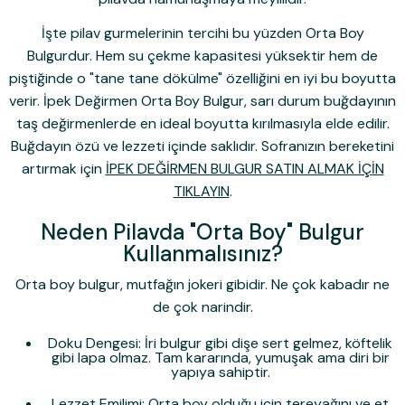
İşte pilav gurmelerinin tercihi bu yüzden
Orta Boy
Bulgur
dur. Hem su çekme kapasitesi yüksektir hem de
piştiğinde o "tane tane dökülme" özelliğini en iyi bu boyutta
verir.
İpek Değirmen Orta Boy Bulgur
, sarı durum buğdayının
taş değirmenlerde en ideal boyutta kırılmasıyla elde edilir.
Buğdayın özü ve lezzeti içinde saklıdır. Sofranızın bereketini
artırmak için
İPEK DEĞİRMEN BULGUR SATIN ALMAK İÇİN
TIKLAYIN
.
Neden Pilavda "Orta Boy" Bulgur
Kullanmalısınız?
Orta boy bulgur, mutfağın jokeri gibidir. Ne çok kabadır ne
de çok narindir.
Doku Dengesi:
İri bulgur gibi dişe sert gelmez, köftelik
gibi lapa olmaz. Tam kararında, yumuşak ama diri bir
yapıya sahiptir.
Lezzet Emilimi:
Orta boy olduğu için tereyağını ve et