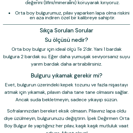
değerini (lifini/mineralini) koruyarak kırıyoruz.
Orta boy bulgurumuz, pilav yaparken lapa olma riskini
en aza indiren özel bir kalibreye sahiptir.
Sıkça Sorulan Sorular
Su ölçüsü nedir?
Orta boy bulgur için ideal ölçü
1'e 2
'dir. Yani 1 bardak
bulgura 2 bardak su. Eğer daha yumuşak seviyorsanız suyu
yarım bardak daha artırabilirsiniz.
Bulguru yıkamak gerekir mi?
Evet, bulgurun üzerindeki kepek tozunu ve fazla nişastayı
atmak için yıkamak, pilavın daha tane tane olmasını sağlar.
Ancak suda bekletmeyin, sadece yıkayıp süzün.
Sofralarınızdan bereket eksik olmasın.
Pilavınız lapa oldu
diye üzülmeyin, bulgurunuzu değiştirin.
İpek Değirmen Orta
Boy Bulgur
ile yaptığınız her pilav, kaşık kaşık mutluluk vaat